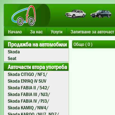
Начало
За нас
Услуги
Запитване за авточаст
Продажба на автомобили
Общо ( 0 )
Skoda
Seat
Авточасти втора употреба
Skoda CITIGO /NF1/
Skoda ENYAQ iV SUV
Skoda FABIA II /542/
Skoda FABIA III /NJ3/
Skoda FABIA IV /PJ3/
Skoda KAMIQ /NW4/
Skoda KAROQ /NU7, ND7/