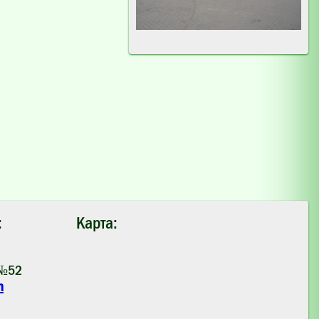
:
Карта:
 №52
m