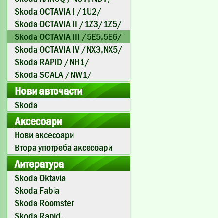
Skoda OCTAVIA I /1U2/
Skoda OCTAVIA II /1Z3/1Z5/
Skoda OCTAVIA III /5E5,5E6/
Skoda OCTAVIA IV /NX3,NX5/
Skoda RAPID /NH1/
Skoda SCALA /NW1/
Нови авточасти
Skoda
Аксесоари
Нови аксесоари
Втора употреба аксесоари
Литература
Skoda Oktavia
Skoda Fabia
Skoda Roomster
Skoda Rapid,