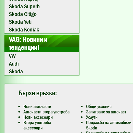
Skoda Superb
Skoda Citigo
Skoda Yeti
Skoda Kodiak
VAG: Новини и
тенденции!
VW
Audi
Skoda
Бързи връзки:
Нови авточасти
Общи условия
Авточасти втора употреба
Запитване за авточаст
Нови аксесоари
Услуги
Втора употреба
Продажба на автомобили
аксесоари
Skoda