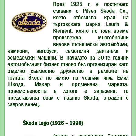
През 1925 г. е постигнато
сливане с Pilsen Škoda Co.,
което отбелязва края на
търговската марка Laurin &
Klement, която по това време
произвежда многобройни
видове пътнически автомобили,
камиони, автобуси, самотелни двигатели и
земеделски машини. В началото на 30-те години
автомобилният бизнес отново бил организиран като
отделно съвместно дружество в рамките на
групата Škoda по името на чешкия инж. Емил
Шкода. Макар и променена марката,
приемствеността в логото е запазена, то
представлява овал с надпис Skoda, ограден с
лавров венец.
Škoda Logo (1926 – 1990)
Логото с известната "крилата