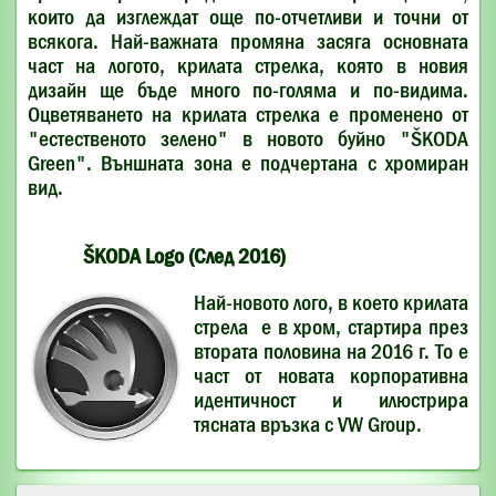
които да изглеждат още по-отчетливи и точни от
всякога. Най-важната промяна засяга основната
част на логото, крилата стрелка, която в новия
дизайн ще бъде много по-голяма и по-видима.
Оцветяването на крилата стрелка е променено от
"естественото зелено" в новото буйно "ŠKODA
Green". Външната зона е подчертана с хромиран
вид.
ŠKODA Logo (След 2016)
Най-новото лого, в което крилата
стрела е в хром, стартира през
втората половина на 2016 г. То е
част от новата корпоративна
идентичност и илюстрира
тясната връзка с VW Group.