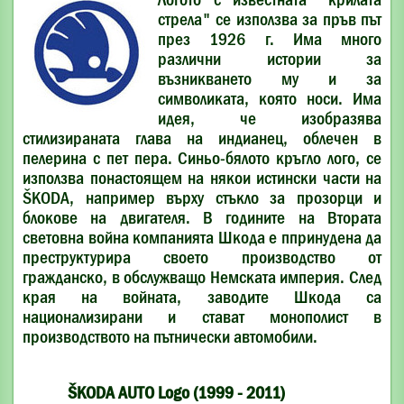
стрела" се използва за пръв път
през 1926 г. Има много
различни истории за
възникването му и за
символиката, която носи. Има
идея, че изобразява
стилизираната глава на индианец, облечен в
пелерина с пет пера. Синьо-бялото кръгло лого, се
използва понастоящем на някои истински части на
ŠKODA, например върху стъкло за прозорци и
блокове на двигателя. В годините на Втората
световна война компанията Шкода е ппринудена да
преструктурира своето производство от
гражданско, в обслужващо Немската империя. След
края на войната, заводите Шкода са
национализирани и стават монополист в
производството на пътнически автомобили.
ŠKODA AUTO Logo (1999 - 2011)