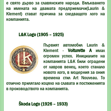
е свято дърво за славянските народи. Вмъкването
на имената на двамата предприемачи(Laurin &
Klement) стават причина за следващото лого на
компанията.
L&K Logo (1905 – 1925)
Първият автомобил Laurin &
Klement -
Voiturette A
имал
огромен успех. Инициалите на
компанията L&K били оградени
от лавров венец, което станало
новото лого, в модерния за ония
времена стил Art Nouveau. То
отлично прилягало изцяло на славата и постиженията
в производството на компанията.
Škoda Logo (1926 – 1933)