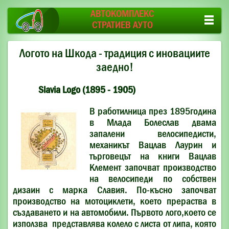
АВТОКОМПЛЕКС
СТРАТИЕВ АУТО
Логото на Шкода - традиция с иновациите
заедно!
Slavia Logo (1895 - 1905)
В работилница през 1895година
в Млада Болеслав двама
запалени велосипедисти,
механикът Вацлав Лаурин и
търговецът на книги Вацлав
Клемент започват производство
на велосипеди по собствен
дизаин с марка Славия. По-късно започват
производство на мотоциклети, което прераства в
създаването и на автомобили. Първото лого,което се
използва представлява колело с листа от липа, която