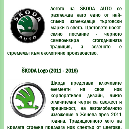
Логото на ŠKODA AUTO се
разглежда като едно от най-
стилно изглеждащи търговски
марки в света. Цветовете носят
силно послание - черното
символизира стогодишната
традиция, а зеленото е
стремежът към екологично производство.
ŠKODA Logo (2011 - 2016)
Шкода представи ключовите
елементи на своя нов
корпоративен дизайн, чиито
отличителни черти са свежест и
прецизност, на автомобилното
изложение в Женева през 2011
година. Традиционното лого на
крилата стрелка предлага нов спектър от цветове,