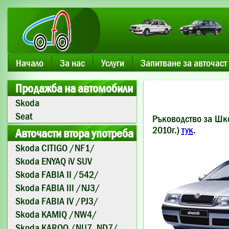
Начало
За нас
Услуги
Запитване за авточаст
Продажба на автомобили
Skoda
Seat
Ръководство за Шко
2010г.)
тук
.
Авточасти втора употреба
Skoda CITIGO /NF1/
Skoda ENYAQ iV SUV
Skoda FABIA II /542/
Skoda FABIA III /NJ3/
Skoda FABIA IV /PJ3/
Skoda KAMIQ /NW4/
Skoda KAROQ /NU7, ND7/