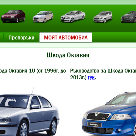
Препоръки
МОЯТ АВТОМОБИЛ
Шкода Октавия
да Октавия 1U (от 1996г. до
Ръководство за Шкода Октав
2013г.)
тук
.