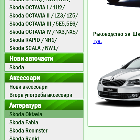
Skoda OCTAVIA I /1U2/
Skoda OCTAVIA II /1Z3/1Z5/
Skoda OCTAVIA III /5E5,5E6/
Skoda OCTAVIA IV /NX3,NX5/
Ръководство за Шко
Skoda RAPID /NH1/
тук.
Skoda SCALA /NW1/
Нови авточасти
Skoda
Аксесоари
Нови аксесоари
Втора употреба аксесоари
Литература
Skoda Oktavia
Skoda Fabia
Skoda Roomster
Skoda Rapid,