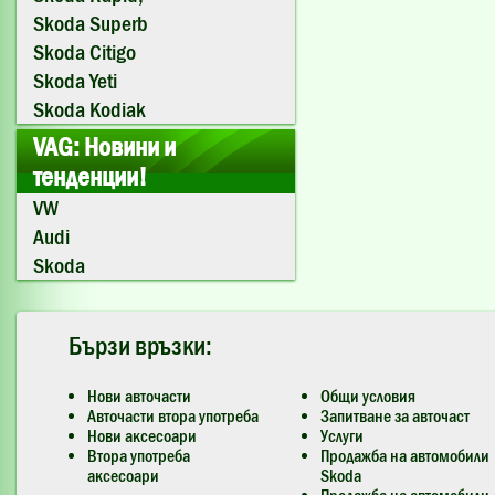
Skoda Superb
Skoda Citigo
Skoda Yeti
Skoda Kodiak
VAG: Новини и
тенденции!
VW
Audi
Skoda
Бързи връзки:
Нови авточасти
Общи условия
Авточасти втора употреба
Запитване за авточаст
Нови аксесоари
Услуги
Втора употреба
Продажба на автомобили
аксесоари
Skoda