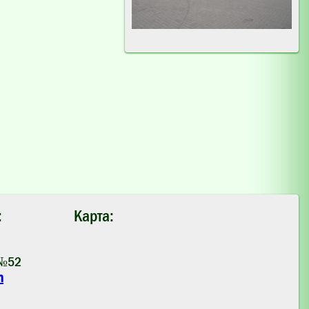
:
Карта:
 №52
m