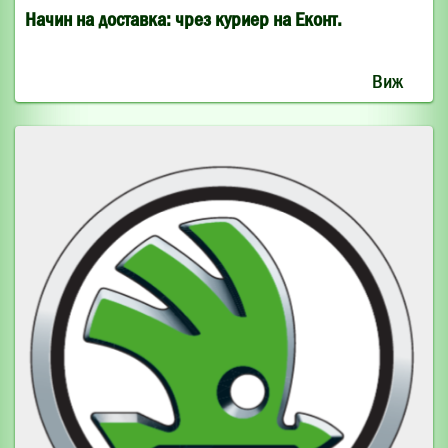
Начин на доставка: чрез куриер на Еконт.
Виж